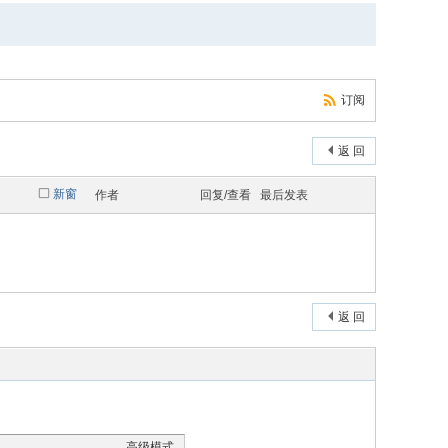
订阅
返 回
新窗
作者
回复/查看
最后发表
返 回
高级模式