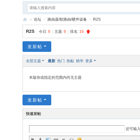
»
论坛
›
路由器/软路由/硬件设备
›
R2S
疯
R2S
今日:
0
|
主题:
0
|
排名:
15
狂
编
发新帖
程
全部主题
最新
热门
热帖
精华
更多
本版块或指定的范围内尚无主题
发新帖
快速发帖
还可输