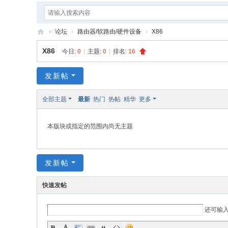
»
论坛
›
路由器/软路由/硬件设备
›
X86
疯
X86
今日:
0
|
主题:
0
|
排名:
16
狂
编
发新帖
程
全部主题
最新
热门
热帖
精华
更多
本版块或指定的范围内尚无主题
发新帖
快速发帖
还可输